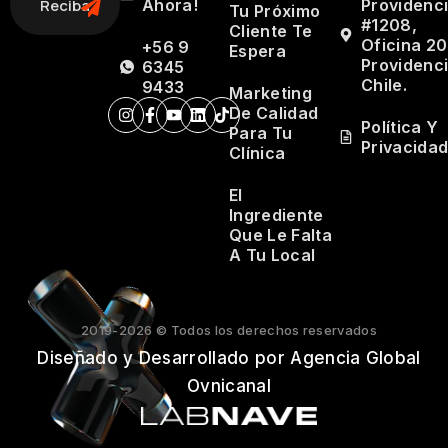
Ahora!
Providenc
Tu Próximo
#1208,
Cliente Te
Oficina 20
+56 9
Espera
Providenci
6345
Chile.
9433
Marketing
De Calidad
Política Y
Para Tu
Privacida
Clínica
El
Ingrediente
Que Le Falta
A Tu Local
2019-2026 © Todos los derechos reservados
Diseñado y Desarrollado por Agencia Global
Ovnicanal