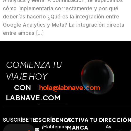
Analytics y Meta. A continuación, te explicamos
cómo implementarla correctamente y por qué
deberías hacerlo ¿Qué es la integración entre
Google Analytics y Meta? La integración directa
entre ambas […]
COMIENZA TU
VIAJE HOY
CON
hola@labnave.com
LABNAVE.COM
ESCRÍBENOS
ACTIVA TU
DIRECCIÓ
SUSCRÍBETE
¡Hablemos
Av.
MARCA