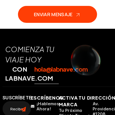
ENVIAR MENSAJE
COMIENZA TU
VIAJE HOY
CON
hola@labnave.com
LABNAVE.COM
ESCRÍBENOS
ACTIVA TU
DIRECCIÓ
SUSCRÍBETE
¡Hablemos
Av.
MARCA
Ahora!
Providenc
Tu Próximo
#1208,