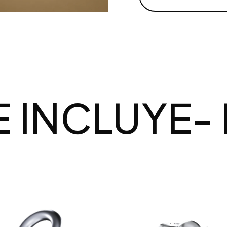
CLUYE
- LO 