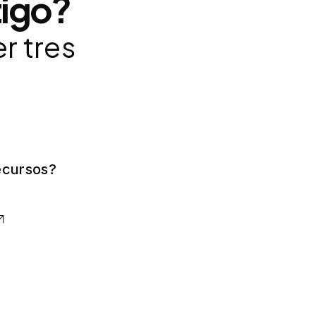
igo?
r tres
ecursos?