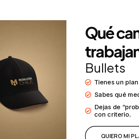
Qué ca
trabaja
Bullets
Tienes un plan
Sabes qué medi
Dejas de “prob
con criterio.
QUIERO MI P