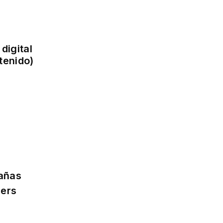
digital
tenido)
añas
cers