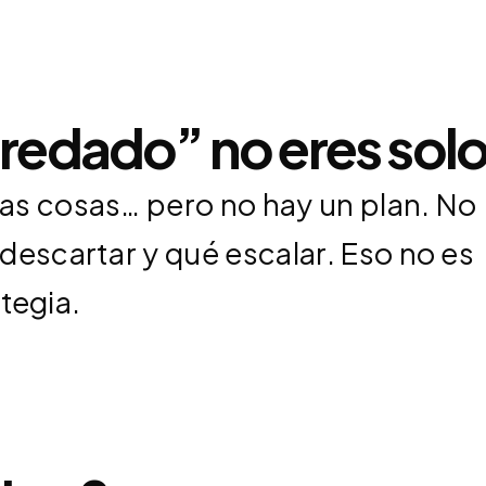
nredado” no eres solo
as cosas… pero no hay un plan. No
escartar y qué escalar. Eso no es
ategia.