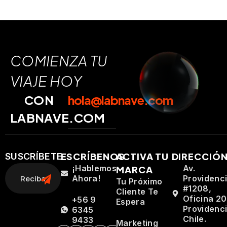
COMIENZA TU
VIAJE HOY
CON
hola@labnave.com
LABNAVE.COM
ESCRÍBENOS
ACTIVA TU
DIRECCIÓ
SUSCRÍBETE
¡Hablemos
Av.
MARCA
Ahora!
Providenc
Tu Próximo
#1208,
Cliente Te
Oficina 20
+56 9
Espera
Providenci
6345
Chile.
9433
Marketing