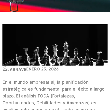
ENERO 23, 2026
LABNAVE
En el mundo empresarial, la planificación
estratégica es fundamental para el éxito a largo
plazo. El análisis FODA (Fortalezas,
Oportunidades, Debilidades y Amenazas) es
ampliamente conocido y utilizado como una