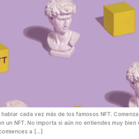
ablar cada vez más de los famosos NFT. Comenzand
n un NFT. No importa si aún no entiendes muy bien 
 comiences a […]