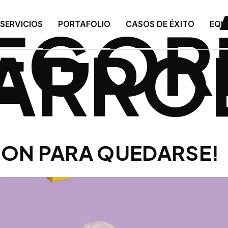
EGORÍ
SERVICIOS
PORTAFOLIO
CASOS DE ÉXITO
EQU
ARRO
RON PARA QUEDARSE!