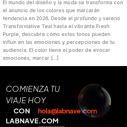
El mundo del diseño y la moda se transforma con
el anuncio de los colores que marcarán
tendencia en 2026. Desde el profundo y sereno
Transformative Teal hasta el vibrante Fresh
Purple, descubre cómo estos tonos pueden
influir en las emociones y percepciones de tu
audiencia. El color tiene el poder de evocar
emociones, marcar […]
COMIENZA TU
VIAJE HOY
CON
hola@labnave.com
LABNAVE.COM