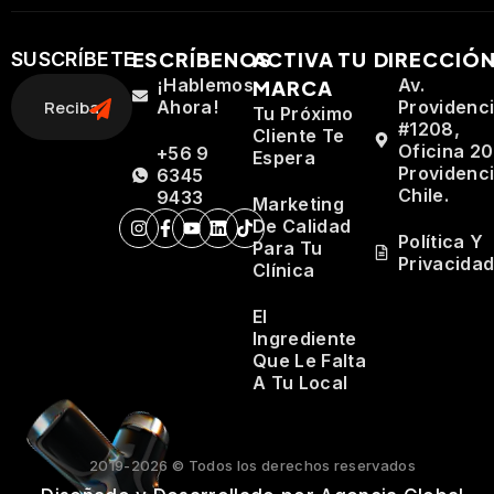
ESCRÍBENOS
ACTIVA TU
DIRECCIÓ
SUSCRÍBETE
¡Hablemos
Av.
MARCA
Ahora!
Providenc
Tu Próximo
#1208,
Cliente Te
Oficina 20
+56 9
Espera
Providenci
6345
Chile.
9433
Marketing
De Calidad
Política Y
Para Tu
Privacida
Clínica
El
Ingrediente
Que Le Falta
A Tu Local
2019-2026 © Todos los derechos reservados