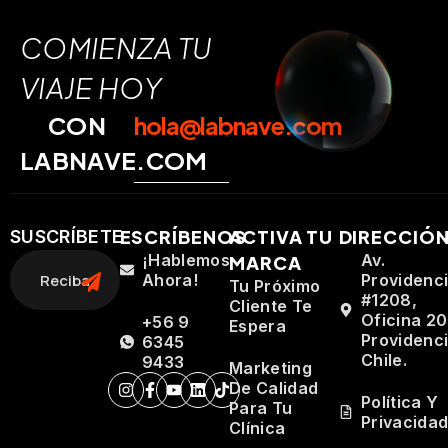
COMIENZA TU
VIAJE HOY
CON
hola@labnave.com
LABNAVE.COM
ESCRÍBENOS
ACTIVA TU
DIRECCIÓ
SUSCRÍBETE
¡Hablemos
Av.
MARCA
Ahora!
Providenc
Tu Próximo
#1208,
Cliente Te
Oficina 20
+56 9
Espera
Providenci
6345
Chile.
9433
Marketing
De Calidad
Política Y
Para Tu
Privacida
Clínica