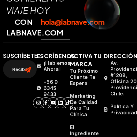
VIAJE HOY
CON
hola@labnave.com
LABNAVE.COM
ESCRÍBENOS
ACTIVA TU
DIRECCIÓ
SUSCRÍBETE
¡Hablemos
Av.
MARCA
Ahora!
Providenc
Tu Próximo
#1208,
Cliente Te
Oficina 20
+56 9
Espera
Providenci
6345
Chile.
9433
Marketing
De Calidad
Política Y
Para Tu
Privacida
Clínica
El
Ingrediente