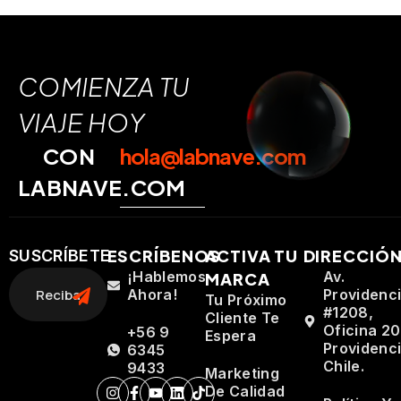
COMIENZA TU
VIAJE HOY
CON
hola@labnave.com
LABNAVE.COM
ESCRÍBENOS
ACTIVA TU
DIRECCIÓ
SUSCRÍBETE
¡Hablemos
Av.
MARCA
Ahora!
Providenc
Tu Próximo
#1208,
Cliente Te
Oficina 20
+56 9
Espera
Providenci
6345
Chile.
9433
Marketing
De Calidad