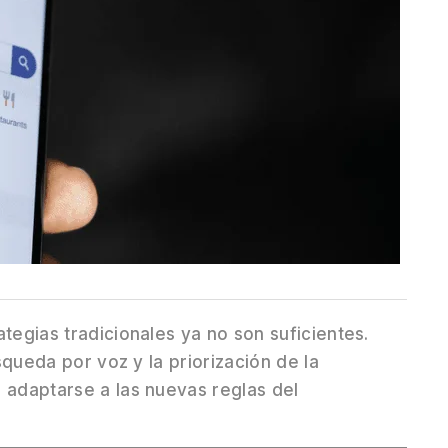
tegias tradicionales ya no son suficientes.
úsqueda por voz y la priorización de la
 adaptarse a las nuevas reglas del