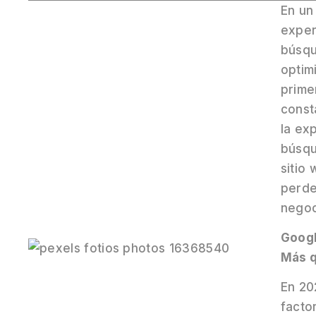
En un
exper
búsqu
optim
prime
const
la exp
búsqu
sitio
perde
negoc
Googl
Más 
En 20
facto