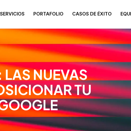
SERVICIOS
PORTAFOLIO
CASOS DE ÉXITO
EQU
: LAS NUEVAS
OSICIONAR TU
 GOOGLE