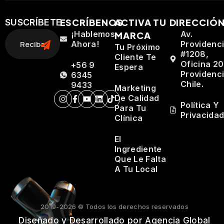
ESCRÍBENOS
ACTIVA TU
DIRECCIÓ
SUSCRÍBETE
¡Hablemos
Av.
MARCA
Ahora!
Providenc
Tu Próximo
#1208,
Cliente Te
Oficina 20
+56 9
Espera
Providenci
6345
Chile.
9433
Marketing
De Calidad
Política Y
Para Tu
Privacida
Clínica
El
Ingrediente
Que Le Falta
A Tu Local
2019-2026 © Todos los derechos reservados
Diseñado y Desarrollado por Agencia Global