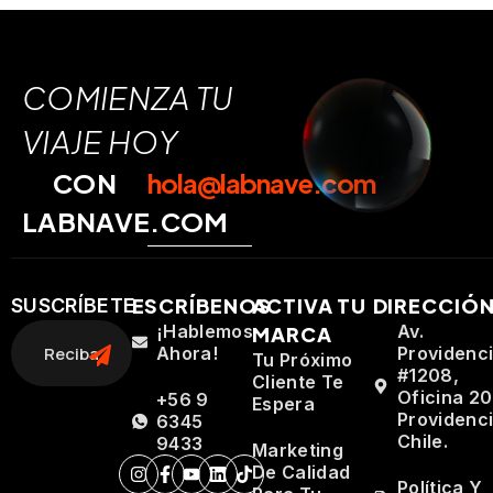
COMIENZA TU
VIAJE HOY
CON
hola@labnave.com
LABNAVE.COM
ESCRÍBENOS
ACTIVA TU
DIRECCIÓ
SUSCRÍBETE
¡Hablemos
Av.
MARCA
Ahora!
Providenc
Tu Próximo
#1208,
Cliente Te
Oficina 20
+56 9
Espera
Providenci
6345
Chile.
9433
Marketing
De Calidad
Política Y