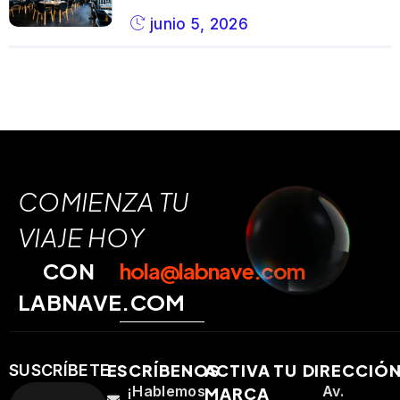
junio 5, 2026
COMIENZA TU
VIAJE HOY
CON
hola@labnave.com
LABNAVE.COM
ESCRÍBENOS
ACTIVA TU
DIRECCIÓ
SUSCRÍBETE
¡Hablemos
Av.
MARCA