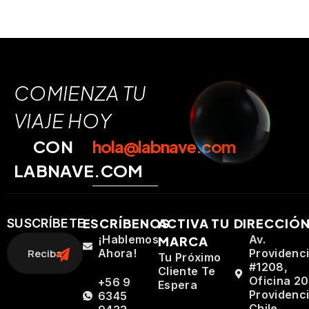
COMIENZA TU
VIAJE HOY
CON
hola@labnave.com
LABNAVE.COM
ESCRÍBENOS
ACTIVA TU
DIRECCIÓ
SUSCRÍBETE
¡Hablemos
Av.
MARCA
Ahora!
Providenc
Tu Próximo
#1208,
Cliente Te
Oficina 20
+56 9
Espera
Providenci
6345
Chile.