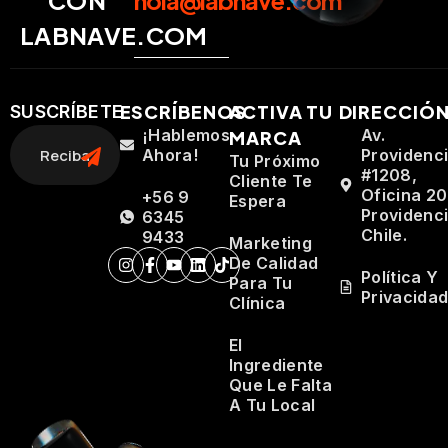
CON
hola@labnave.com
LABNAVE.COM
ESCRÍBENOS
ACTIVA TU
DIRECCIÓ
SUSCRÍBETE
¡Hablemos
Av.
MARCA
Ahora!
Providenc
Tu Próximo
#1208,
Cliente Te
Oficina 20
+56 9
Espera
Providenci
6345
Chile.
9433
Marketing
De Calidad
Política Y
Para Tu
Privacida
Clínica
El
Ingrediente
Que Le Falta
A Tu Local