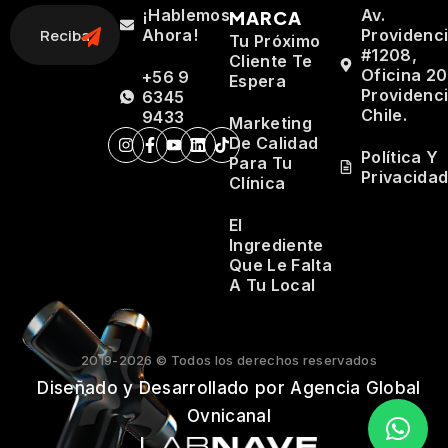
¡Hablemos
Av.
MARCA
Ahora!
Providenc
Tu Próximo
#1208,
Cliente Te
Oficina 20
+56 9
Espera
Providenci
6345
Chile.
9433
Marketing
De Calidad
Política Y
Para Tu
Privacida
Clínica
El
Ingrediente
Que Le Falta
A Tu Local
2019-2026 © Todos los derechos reservados
Diseñado y Desarrollado por Agencia Global
Ovnicanal