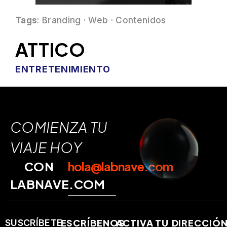
Tags
: Branding · Web · Contenidos
ATTICO
ENTRETENIMIENTO
COMIENZA TU
VIAJE HOY
CON
hola@labnave.com
LABNAVE.COM
ESCRÍBENOS
ACTIVA TU
DIRECCIÓ
SUSCRÍBETE