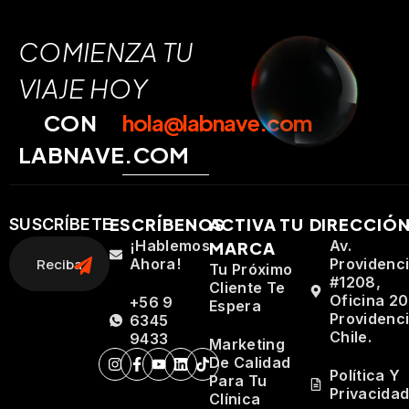
COMIENZA TU
VIAJE HOY
CON
hola@labnave.com
LABNAVE.COM
ESCRÍBENOS
ACTIVA TU
DIRECCIÓ
SUSCRÍBETE
¡Hablemos
Av.
MARCA
Ahora!
Providenc
Tu Próximo
#1208,
Cliente Te
Oficina 20
+56 9
Espera
Providenci
6345
Chile.
9433
Marketing
De Calidad
Política Y
Para Tu
Privacida
Clínica