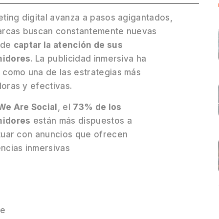
eting digital avanza a pasos agigantados,
marcas buscan constantemente nuevas
 de
captar la atención de sus
idores
. La publicidad inmersiva ha
 como una de las estrategias más
oras y efectivas.
We Are Social
, el
73% de los
idores
están más dispuestos a
tuar con anuncios que ofrecen
ncias inmersivas
te