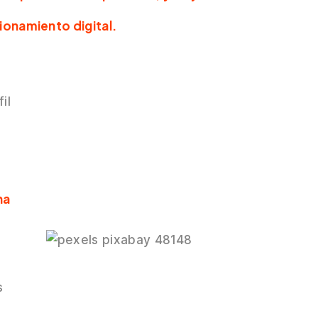
ionamiento digital.
il
na
s