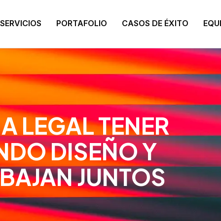
SERVICIOS
PORTAFOLIO
CASOS DE ÉXITO
EQU
A LEGAL TENER
ANDO DISEÑO Y
BAJAN JUNTOS