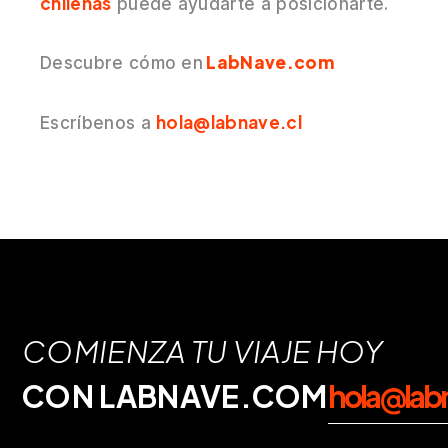
chilenas
puede ayudarte a posicionarte.
LabNave.com
Descubre cómo en
hola@labnave.cl
Escríbenos a
COMIENZA TU VIAJE HOY
CON LABNAVE.COM
hola@lab