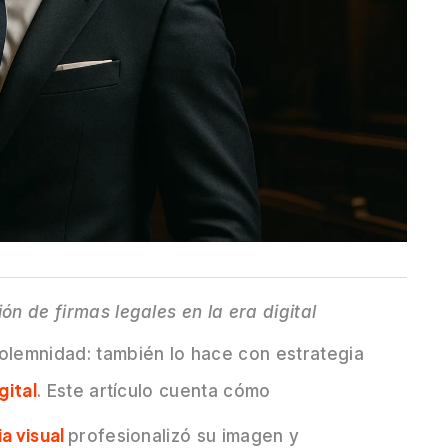
ón de firmas legales en la era digital
solemnidad: también lo hace con estrategia
gital
. Este artículo cuenta cómo
a visual
profesionalizó su imagen y