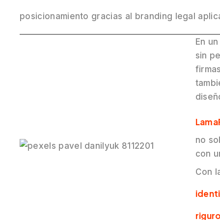
posicionamiento gracias al branding legal apli
En un
sin p
firma
tambi
diseñ
LamaP
no so
con u
Con l
ident
rigur