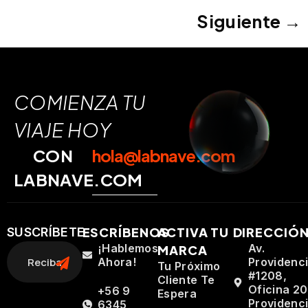
Siguiente
→
COMIENZA TU
VIAJE HOY
CON
hola@labnave.com
LABNAVE.COM
ESCRÍBENOS
ACTIVA TU
DIRECCIÓ
SUSCRÍBETE
¡Hablemos
Av.
MARCA
Ahora!
Providenc
Tu Próximo
#1208,
Cliente Te
Oficina 20
+56 9
Espera
Providenci
6345