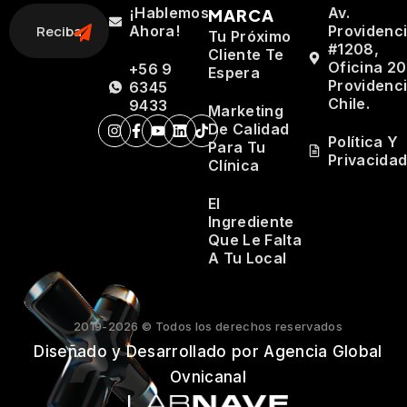
¡Hablemos
Av.
MARCA
Ahora!
Providenc
Tu Próximo
#1208,
Cliente Te
Oficina 20
+56 9
Espera
Providenci
6345
Chile.
9433
Marketing
De Calidad
Política Y
Para Tu
Privacida
Clínica
El
Ingrediente
Que Le Falta
A Tu Local
2019-2026 © Todos los derechos reservados
Diseñado y Desarrollado por Agencia Global
Ovnicanal