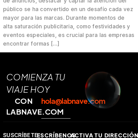
de anuncios, destacar y captar la atención del
público se ha convertido en un desafío cada vez
mayor para las marcas. Durante momentos de
alta saturación publicitaria, como festividades y
eventos especiales, es crucial para las empresas
encontrar formas […]
COMIENZA TU
VIAJE HOY
CON
hola@labnave.com
LABNAVE.COM
ESCRÍBENOS
ACTIVA TU
DIRECCIÓ
SUSCRÍBETE