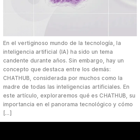
En el vertiginoso mundo de la tecnología, la
inteligencia artificial (IA) ha sido un tema
candente durante años. Sin embargo, hay un
concepto que destaca entre los demás:
CHATHUB, considerada por muchos como la
madre de todas las inteligencias artificiales. En
este artículo, exploraremos qué es CHATHUB, su
importancia en el panorama tecnológico y cómo
[…]