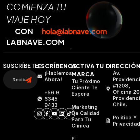
COMIENZA TU
VIAJE HOY
CON
hola@labnave.com
LABNAVE.COM
ESCRÍBENOS
ACTIVA TU
DIRECCIÓ
SUSCRÍBETE
¡Hablemos
Av.
MARCA
Ahora!
Providenc
Tu Próximo
#1208,
Cliente Te
Oficina 20
+56 9
Espera
Providenci
6345
Chile.
9433
Marketing
De Calidad
Política Y
Para Tu
Privacida
Clínica
El