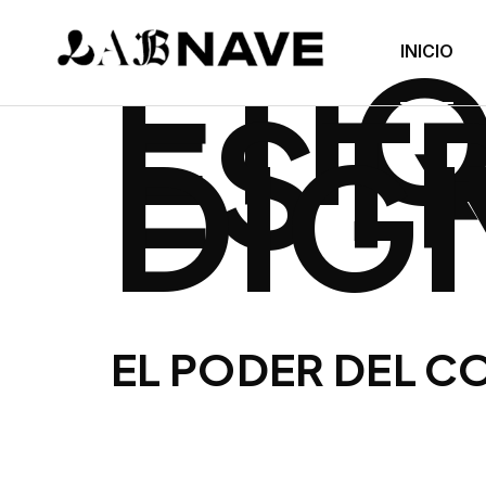
ETI
INICIO
EST
DIG
EL PODER DEL C