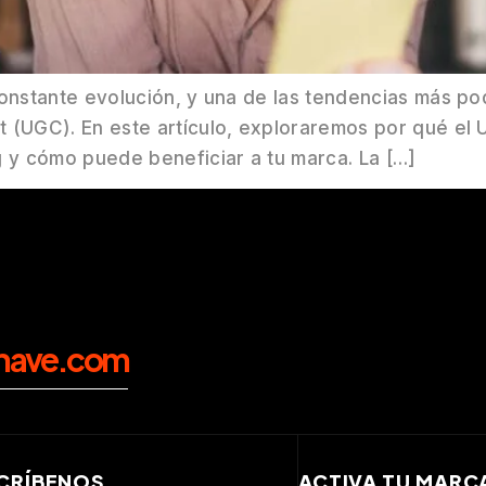
constante evolución, y una de las tendencias más po
t (UGC). En este artículo, exploraremos por qué el
g y cómo puede beneficiar a tu marca. La […]
nave.com
CRÍBENOS
ACTIVA TU MARC