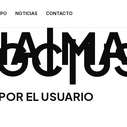
:
IPO
NOTICIAS
CONTACTO
IA|M
UGC|U
POR EL USUARIO