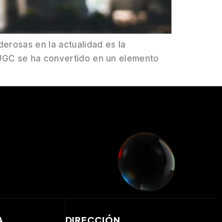
derosas en la actualidad es la
 UGC se ha convertido en un elemento
A
DIRECCIÓN