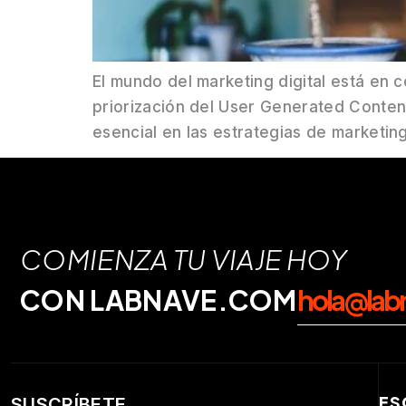
El mundo del marketing digital está en 
priorización del User Generated Conten
esencial en las estrategias de marketin
COMIENZA TU VIAJE HOY
CON LABNAVE.COM
hola@lab
ES
SUSCRÍBETE