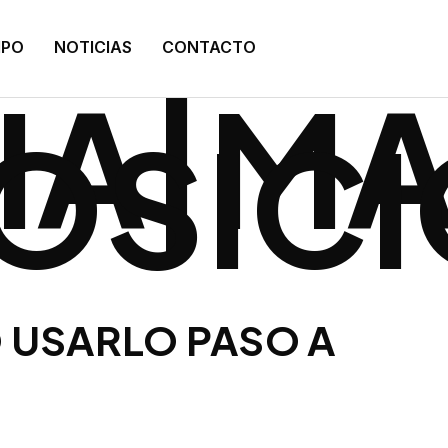
:
IPO
NOTICIAS
CONTACTO
IA|M
POSIC
 USARLO PASO A