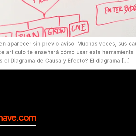
den aparecer sin previo aviso. Muchas veces, sus c
te artículo te enseñará cómo usar esta herramienta p
s el Diagrama de Causa y Efecto? El diagrama […]
nave.com