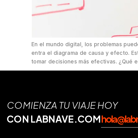
En el mundo digital, los problemas pue
entra el diagrama de causa y efecto. Es
tomar decisiones más efectivas. ¿Qué e
COMIENZA TU VIAJE HOY
CON LABNAVE.COM
hola@lab