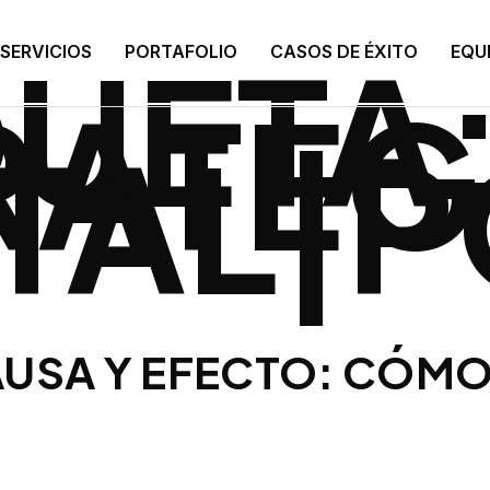
QUETA
SERVICIOS
PORTAFOLIO
CASOS DE ÉXITO
EQU
RATEG
ITAL|
USA Y EFECTO: CÓMO