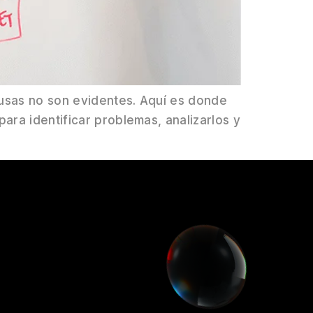
ausas no son evidentes. Aquí es donde
ara identificar problemas, analizarlos y