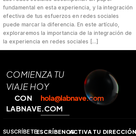
fundamental en esta experiencia, y la integración
efectiva de tus esfuerzos en redes sociales
puede marcar la diferencia. En este artículo,
exploraremos la importancia de la integración de
la experiencia en redes sociales […]
COMIENZA TU
VIAJE HOY
CON
hola@labnave.com
LABNAVE.COM
ESCRÍBENOS
ACTIVA TU
DIRECCIÓ
SUSCRÍBETE