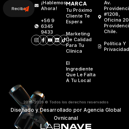
¡Hablemos
Av.
MARCA
Ahora!
Providenc
Tu Próximo
#1208,
Cliente Te
Oficina 20
+56 9
Espera
Providenci
6345
Chile.
9433
Marketing
De Calidad
Política Y
Para Tu
Privacida
Clínica
El
Ingrediente
Que Le Falta
A Tu Local
2019-2026 © Todos los derechos reservados
Diseñado y Desarrollado por Agencia Global
Ovnicanal