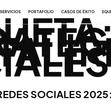
QUETA
SERVICIOS
PORTAFOLIO
CASOS DE ÉXITO
EQU
RATEG
ITAL|
IALES
REDES SOCIALES 2025