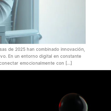
osas de 2025 han combinado innovación,
vo. En un entorno digital en constante
 conectar emocionalmente con […]