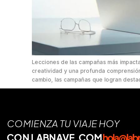
Lecciones de las campañas más impacta
creatividad y una profunda comprensión 
cambio, las campañas que logran desta
COMIENZA TU VIAJE HOY
CON LABNAVE.COM
hola@lab