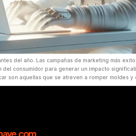
ntes del año. Las campañas de marketing más exit
del consumidor para generar un impacto significati
car son aquellas que se atreven a romper moldes y
nave.com