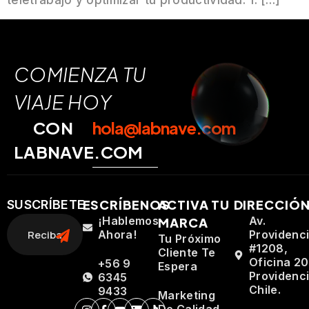
COMIENZA TU
VIAJE HOY
CON
hola@labnave.com
LABNAVE.COM
ESCRÍBENOS
ACTIVA TU
DIRECCIÓ
SUSCRÍBETE
¡Hablemos
Av.
MARCA
Ahora!
Providenc
Tu Próximo
#1208,
Cliente Te
Oficina 20
+56 9
Espera
Providenci
6345
Chile.
9433
Marketing
De Calidad