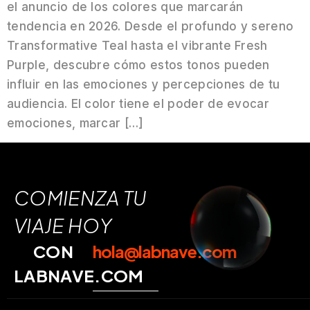
el anuncio de los colores que marcarán
tendencia en 2026. Desde el profundo y sereno
Transformative Teal hasta el vibrante Fresh
Purple, descubre cómo estos tonos pueden
influir en las emociones y percepciones de tu
audiencia. El color tiene el poder de evocar
emociones, marcar […]
COMIENZA TU
VIAJE HOY
CON
hola@labnave.com
LABNAVE.COM