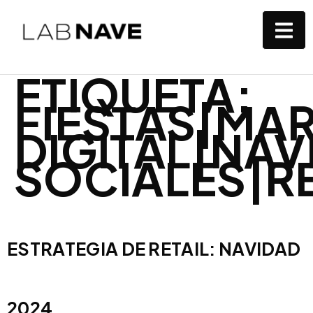
ETIQUETA:
FIESTAS|MA
DIGITAL|NAV
SOCIALES|RE
ESTRATEGIA DE RETAIL: NAVIDAD
2024