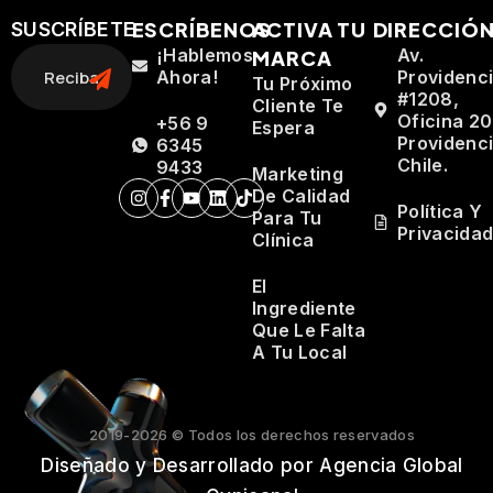
ESCRÍBENOS
ACTIVA TU
DIRECCIÓ
SUSCRÍBETE
¡Hablemos
Av.
MARCA
Ahora!
Providenc
Tu Próximo
#1208,
Cliente Te
Oficina 20
+56 9
Espera
Providenci
6345
Chile.
9433
Marketing
De Calidad
Política Y
Para Tu
Privacida
Clínica
El
Ingrediente
Que Le Falta
A Tu Local
2019-2026 © Todos los derechos reservados
Diseñado y Desarrollado por Agencia Global