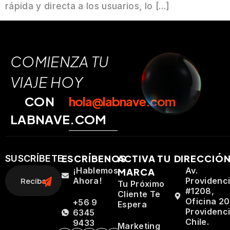
rápida y directa a los usuarios, lo […]
COMIENZA TU
VIAJE HOY
CON
hola@labnave.com
LABNAVE.COM
ESCRÍBENOS
ACTIVA TU
DIRECCIÓ
SUSCRÍBETE
¡Hablemos
Av.
MARCA
Ahora!
Providenc
Tu Próximo
#1208,
Cliente Te
Oficina 20
+56 9
Espera
Providenci
6345
Chile.
9433
Marketing