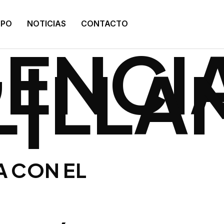
:
IPO
NOTICIAS
CONTACTO
GENCI
AL|LL
A CON EL