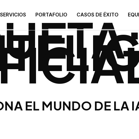
QUETA
SERVICIOS
PORTAFOLIO
CASOS DE ÉXITO
EQU
NTELI
IFICI
NA EL MUNDO DE LA I