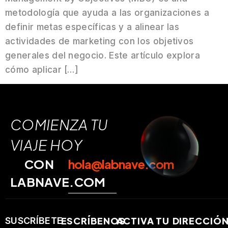
metodología que ayuda a las organizaciones a
definir metas específicas y a alinear las
actividades de marketing con los objetivos
generales del negocio. Este artículo explora
cómo aplicar […]
COMIENZA TU
VIAJE HOY
CON
hola@labnave.com
LABNAVE.COM
ESCRÍBENOS
ACTIVA TU
DIRECCIÓ
SUSCRÍBETE