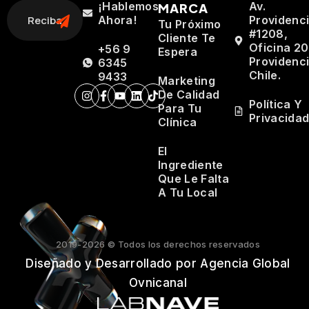
¡Hablemos
Av.
MARCA
Ahora!
Providenc
Tu Próximo
#1208,
Cliente Te
Oficina 20
+56 9
Espera
Providenci
6345
Chile.
9433
Marketing
De Calidad
Política Y
Para Tu
Privacida
Clínica
El
Ingrediente
Que Le Falta
A Tu Local
2019-2026 © Todos los derechos reservados
Diseñado y Desarrollado por Agencia Global
Ovnicanal