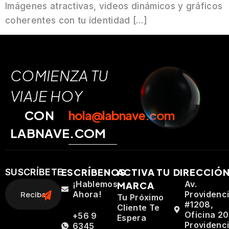
Imágenes atractivas, videos dinámicos y gráficos
coherentes con tu identidad […]
COMIENZA TU
VIAJE HOY
CON
hola@labnave.com
LABNAVE.COM
ESCRÍBENOS
ACTIVA TU
DIRECCIÓ
SUSCRÍBETE
¡Hablemos
Av.
MARCA
Ahora!
Providenc
Tu Próximo
#1208,
Cliente Te
Oficina 20
+56 9
Espera
Providenci
6345