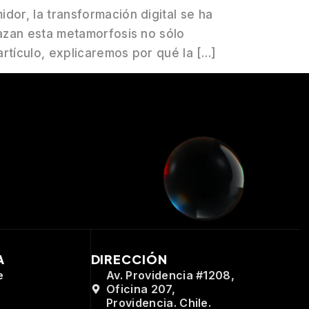
dor, la transformación digital se ha
razan esta metamorfosis no sólo
rtículo, explicaremos por qué la […]
A
DIRECCIÓN
e
Av. Providencia #1208,
Oficina 207,
Providencia. Chile.