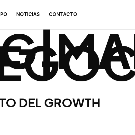
:
IPO
NOTICIAS
CONTACTO
NG|MA
NEGO
CTO DEL GROWTH