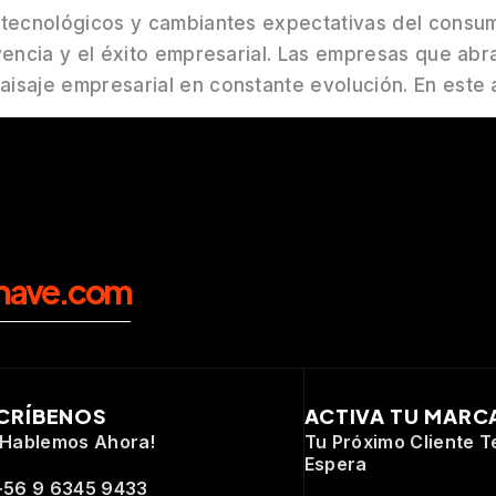
 tecnológicos y cambiantes expectativas del consumi
ivencia y el éxito empresarial. Las empresas que ab
isaje empresarial en constante evolución. En este a
nave.com
CRÍBENOS
ACTIVA TU MARC
¡Hablemos Ahora!
Tu Próximo Cliente T
Espera
+56 9 6345 9433