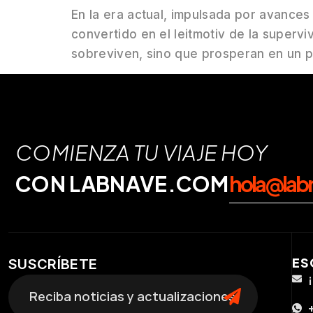
En la era actual, impulsada por avances
convertido en el leitmotiv de la superv
sobreviven, sino que prosperan en un pa
COMIENZA TU VIAJE HOY
CON LABNAVE.COM
hola@lab
ES
SUSCRÍBETE