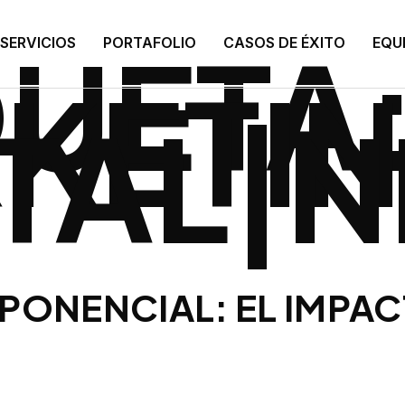
QUETA
SERVICIOS
PORTAFOLIO
CASOS DE ÉXITO
EQU
KETI
ITAL|
PONENCIAL: EL IMPA