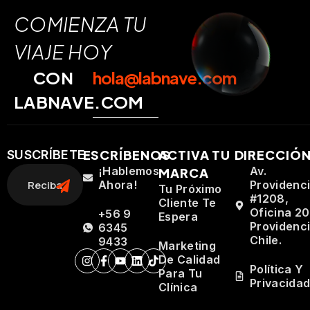
COMIENZA TU
VIAJE HOY
CON
hola@labnave.com
LABNAVE.COM
ESCRÍBENOS
ACTIVA TU
DIRECCIÓ
SUSCRÍBETE
¡Hablemos
Av.
MARCA
Ahora!
Providenc
Tu Próximo
#1208,
Cliente Te
Oficina 20
+56 9
Espera
Providenci
6345
Chile.
9433
Marketing
De Calidad
Política Y
Para Tu
Privacida
Clínica