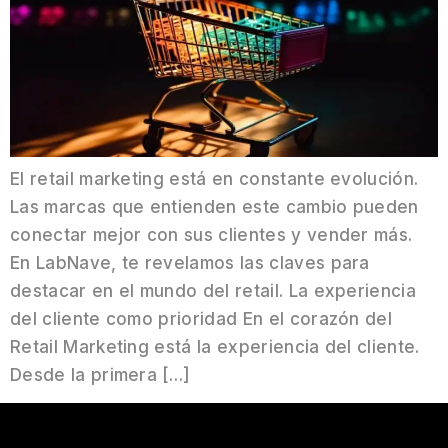
El retail marketing está en constante evolución.
Las marcas que entienden este cambio pueden
conectar mejor con sus clientes y vender más.
En LabNave, te revelamos las claves para
destacar en el mundo del retail. La experiencia
del cliente como prioridad En el corazón del
Retail Marketing está la experiencia del cliente.
Desde la primera […]