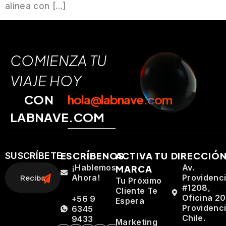
alinea con […]
COMIENZA TU
VIAJE HOY
CON
hola@labnave.com
LABNAVE.COM
ESCRÍBENOS
ACTIVA TU
DIRECCIÓ
SUSCRÍBETE
¡Hablemos
Av.
MARCA
Ahora!
Providenc
Tu Próximo
#1208,
Cliente Te
Oficina 20
+56 9
Espera
Providenci
6345
Chile.
9433
Marketing