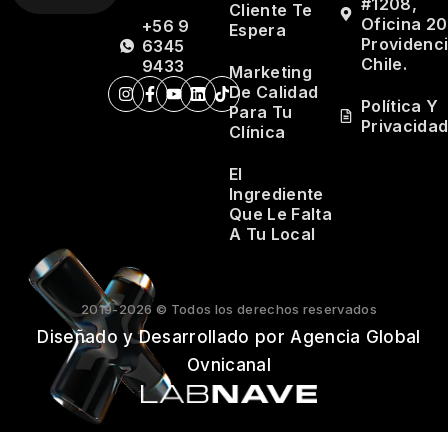
#1208,
Cliente Te
Oficina 20
+56 9
Espera
Providenci
6345
Chile.
9433
Marketing
De Calidad
Política Y
Para Tu
Privacida
Clínica
El
Ingrediente
Que Le Falta
A Tu Local
2019-2026 © Todos los derechos reservados
Diseñado y Desarrollado por Agencia Global
Ovnicanal