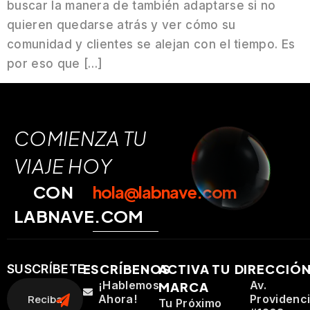
buscar la manera de también adaptarse si no
quieren quedarse atrás y ver cómo su
comunidad y clientes se alejan con el tiempo. Es
por eso que […]
COMIENZA TU
VIAJE HOY
CON
hola@labnave.com
LABNAVE.COM
ESCRÍBENOS
ACTIVA TU
DIRECCIÓ
SUSCRÍBETE
¡Hablemos
Av.
MARCA
Ahora!
Providenc
Tu Próximo