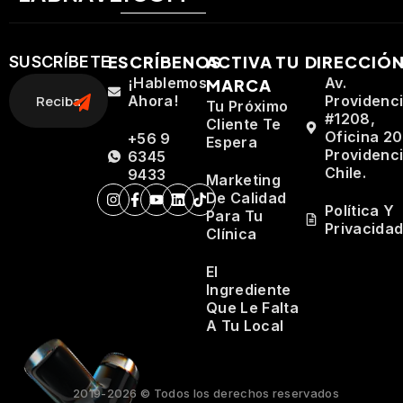
ESCRÍBENOS
ACTIVA TU
DIRECCIÓ
SUSCRÍBETE
¡Hablemos
Av.
MARCA
Ahora!
Providenc
Tu Próximo
#1208,
Cliente Te
Oficina 20
+56 9
Espera
Providenci
6345
Chile.
9433
Marketing
De Calidad
Política Y
Para Tu
Privacida
Clínica
El
Ingrediente
Que Le Falta
A Tu Local
2019-2026 © Todos los derechos reservados