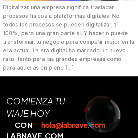
Digitalizar una empresa significa trasladar
procesos físicos a plataformas digitales. No
todos los procesos se pueden digitalizar al
100%, pero una gran parte sí. Y hacerlo puede
transformar tu negocio para competir mejor en la
era actual. La era digital ha marcado un nuevo
reto, tanto para las grandes empresas como
para aquellas en pleno […]
COMIENZA TU
VIAJE HOY
CON
hola@labnave.com
LABNAVE.COM