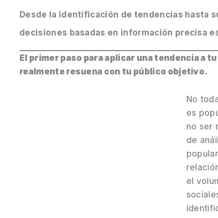
Desde la identificación de tendencias hasta 
decisiones basadas en información precisa es
El primer paso para aplicar una tendencia a t
realmente resuena con tu público objetivo.
No toda
es pop
no ser 
de anál
popular
relació
el volu
sociale
identif