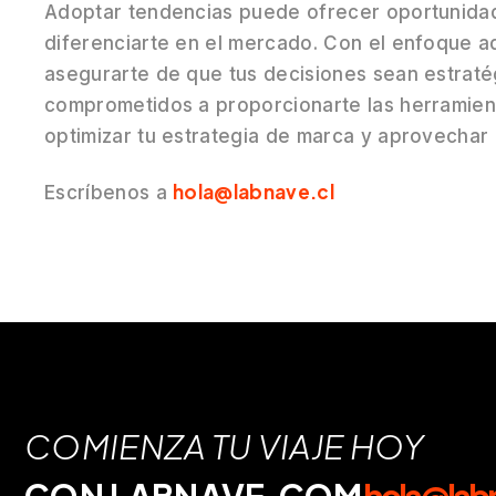
Adoptar tendencias puede ofrecer oportunidad
diferenciarte en el mercado. Con el enfoque a
asegurarte de que tus decisiones sean estraté
comprometidos a proporcionarte las herramien
optimizar tu estrategia de marca y aprovechar l
hola@labnave.cl
Escríbenos a
COMIENZA TU VIAJE HOY
CON LABNAVE.COM
hola@lab