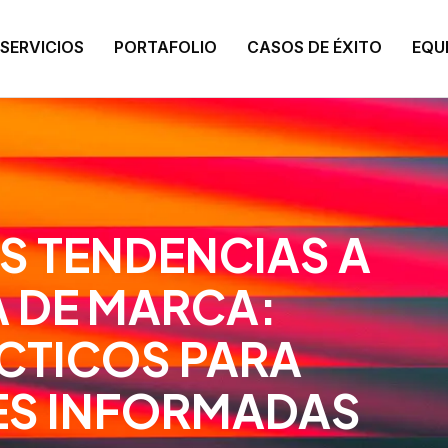
SERVICIOS
PORTAFOLIO
CASOS DE ÉXITO
EQU
S TENDENCIAS A
A DE MARCA:
CTICOS PARA
ES INFORMADAS