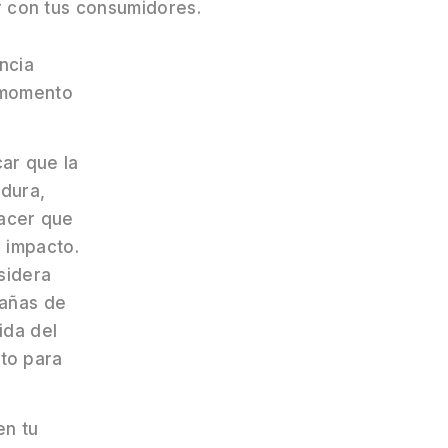
 con tus consumidores.
ncia
l momento
ar que la
dura,
acer que
 impacto.
sidera
pañas de
ida del
to para
en tu