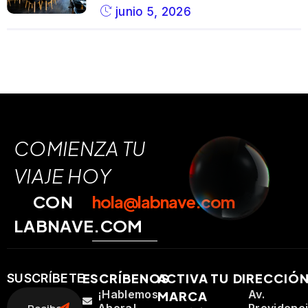
junio 5, 2026
COMIENZA TU
VIAJE HOY
CON
hola@labnave.com
LABNAVE.COM
ESCRÍBENOS
ACTIVA TU
DIRECCIÓ
SUSCRÍBETE
¡Hablemos
Av.
MARCA