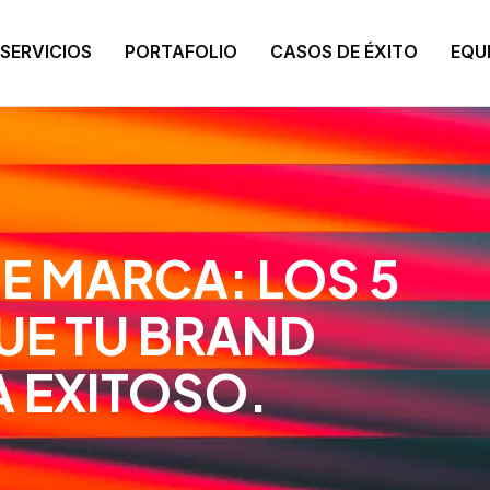
SERVICIOS
PORTAFOLIO
CASOS DE ÉXITO
EQU
 MARCA: LOS 5
UE TU BRAND
A EXITOSO.