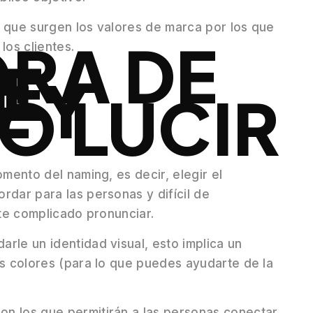
g que surgen los valores de marca por los que
ORA DE
los clientes.
E
 Y
O LUCIR
omento del naming, es decir, elegir el
rdar para las personas y difícil de
lte complicado pronunciar.
rle un identidad visual, esto implica un
os colores (para lo que puedes ayudarte de la
n los que permitirán a las personas conectar