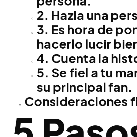
persona.
2. Hazla una per
3. Es hora de po
hacerlo lucir bie
4. Cuenta la hist
5. Se fiel a tu m
su principal fan.
Consideraciones f
5 Paso