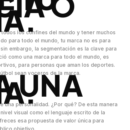
CIA O
A.
 todos los confines del mundo y tener muchos
gido para todo el mundo, tu marca no es para
sin embargo, la segmentación es la clave para
ació como una marca para todo el mundo, es
rtivos, para personas que aman los deportes.
A UNA
fútbol sean voceros de la marca.
A.
de una personalidad. ¿Por qué? De esta manera
ivel visual como el lenguaje escrito de la
ofreces esa propuesta de valor única para
lico objetivo.