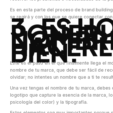
Es en esta parte del proceso de brand buildin
3. ES H
se regirá y con los que se quiere conectar con 
PONERL
NOMBRE
HACERL
BIEN.
Este es el paso en el que finalmente llega el m
nombre de tu marca, que debe ser fácil de reco
olvidar; no intentes un nombre que a ti te resu
Una vez tengas el nombre de tu marca, debes da
logotipo que capture la esencia de la marca, l
psicología del color) y la tipografía.
Estos elementos son muy importantes porque so