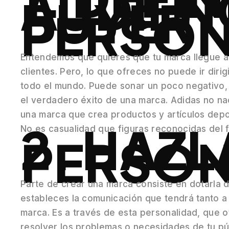
AUDIEN
BUYER
PERSON
Entendemos que quieres que tu marca llegue a
clientes. Pero, lo que ofreces no puede ir diri
todo el mundo. Puede sonar un poco negativo, 
el verdadero éxito de una marca. Adidas no n
una marca que crea productos y artículos depo
2. HAZL
No es casualidad que figuras reconocidas del 
PERSON
Parte de crear una marca consiste en dotarla 
estableces la comunicación que tendrá tanto a n
marca. Es a través de esta personalidad, que 
resolver los problemas o necesidades de tu púb