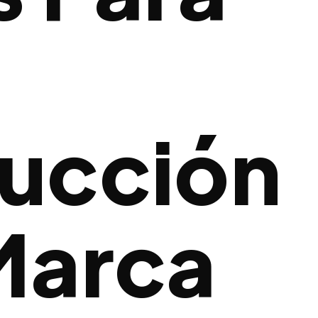
a
ucción
Marca