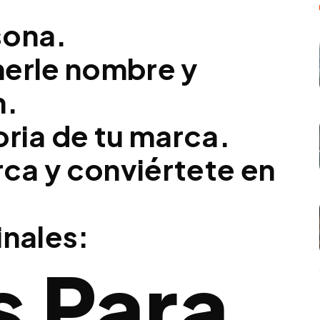
sona.
nerle nombre y
n.
oria de tu marca.
arca y conviértete en
inales:
s Para