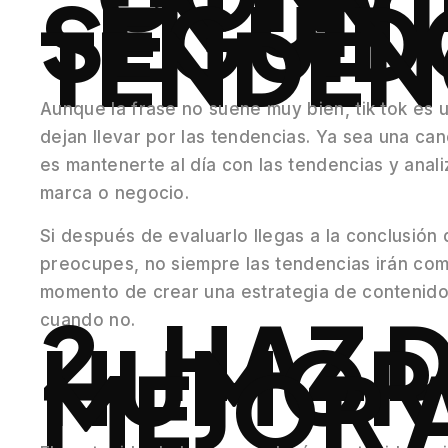
EN UN
SEGUID
TENDEN
Aunque la frase no suene muy bien, tik tok es 
dejan llevar por las tendencias. Ya sea una ca
es mantenerte al día con las tendencias y anal
marca o negocio.
Si después de evaluarlo llegas a la conclusión
preocupes, no siempre las tendencias irán como
momento de crear una estrategia de contenidos
2. HAZ 
cuando no.
HUMOR 
MEJOR 