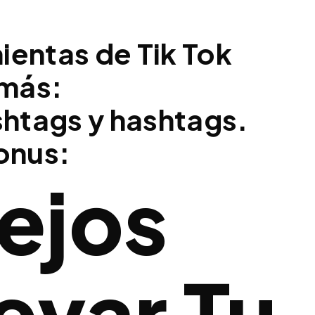
mientas de Tik Tok
emás:
shtags y hashtags.
onus:
ejos
evar Tu