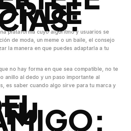
OR DE
CIAS:
una plataforma cuyo algoritmo y usuarios se
nción de moda, un meme o un baile, el consejo
izar la manera en que puedes adaptarla a tu
 que no hay forma en que sea compatible, no te
 anillo al dedo y un paso importante al
, es saber cuando algo sirve para tu marca y
DEL
TU
AMIGO: