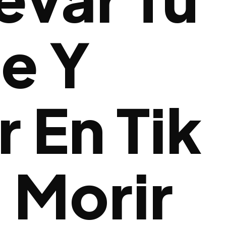
e Y
r En Tik
 Morir