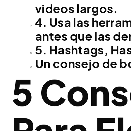
videos largos.
4. Usa las herra
antes que las d
5. Hashtags, Ha
Un consejo de b
5 Cons
Para El