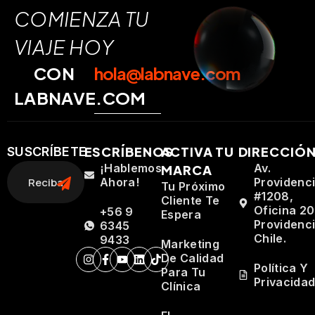
COMIENZA TU
VIAJE HOY
CON
hola@labnave.com
LABNAVE.COM
ESCRÍBENOS
ACTIVA TU
DIRECCIÓ
SUSCRÍBETE
¡Hablemos
Av.
MARCA
Ahora!
Providenc
Tu Próximo
#1208,
Cliente Te
Oficina 20
+56 9
Espera
Providenci
6345
Chile.
9433
Marketing
De Calidad
Política Y
Para Tu
Privacida
Clínica