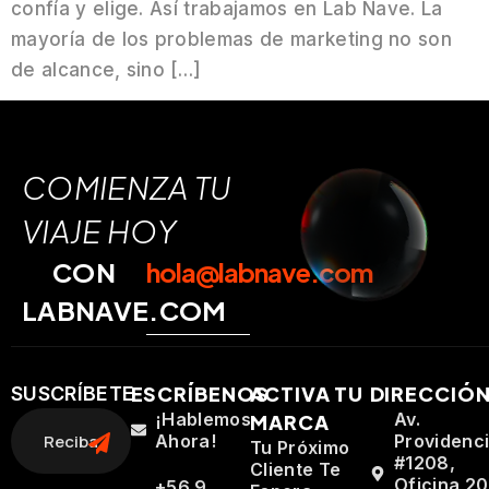
confía y elige. Así trabajamos en Lab Nave. La
mayoría de los problemas de marketing no son
de alcance, sino […]
COMIENZA TU
VIAJE HOY
CON
hola@labnave.com
LABNAVE.COM
ESCRÍBENOS
ACTIVA TU
DIRECCIÓ
SUSCRÍBETE
¡Hablemos
Av.
MARCA
Ahora!
Providenc
Tu Próximo
#1208,
Cliente Te
Oficina 20
+56 9