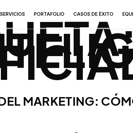
QUETA
SERVICIOS
PORTAFOLIO
CASOS DE ÉXITO
EQU
NTELI
IFICI
DEL MARKETING: CÓM