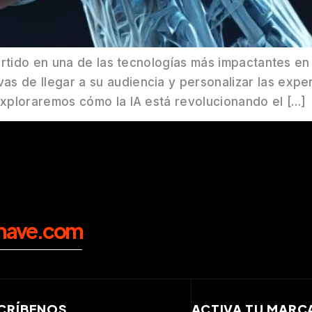
onvertido en una de las tecnologías más impactantes 
s de llegar a su audiencia y personalizar las expe
 exploraremos cómo la IA está revolucionando el […]
nave.com
CRÍBENOS
ACTIVA TU MARC