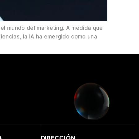
en el mundo del marketing. A medida que
riencias, la IA ha emergido como una
A
DIRECCIÓN