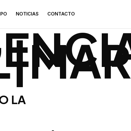
:
IPO
NOTICIAS
CONTACTO
GENCI
AL|MA
O LA