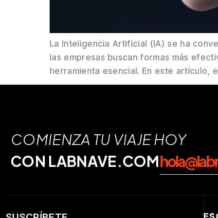
La Inteligencia Artificial (IA) se ha c
las empresas buscan formas más efectiva
herramienta esencial. En este artículo,
COMIENZA TU VIAJE HOY
CON LABNAVE.COM
hola@lab
ES
SUSCRÍBETE