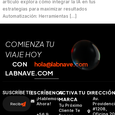
artículo explora cómo integrar la IA en tus
estrategias para maximizar resultados
Automatización: Herramientas […]
COMIENZA TU
VIAJE HOY
CON
hola@labnave.com
LABNAVE.COM
ESCRÍBENOS
ACTIVA TU
DIRECCIÓ
SUSCRÍBETE
¡Hablemos
Av.
MARCA
Ahora!
Providenc
Tu Próximo
#1208,
Cliente Te
Oficina 20
+56 9