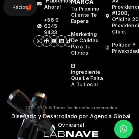
¡Hablemos
Av.
MARCA
Ahora!
Providenc
Tu Próximo
#1208,
Cliente Te
Oficina 20
+56 9
Espera
Providenci
6345
Chile.
9433
Marketing
De Calidad
Política Y
Para Tu
Privacida
Clínica
El
Ingrediente
Que Le Falta
A Tu Local
2019-2026 © Todos los derechos reservados
Diseñado y Desarrollado por Agencia Global
Ovnicanal