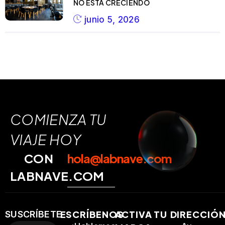
NO ESTÁ CRECIENDO
junio 5, 2026
COMIENZA TU
VIAJE HOY
CON
hola@labnave.com
LABNAVE.COM
ESCRÍBENOS
ACTIVA TU
DIRECCIÓ
SUSCRÍBETE